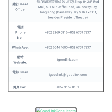
舖
(銅鑼灣港鐵站 D1 出口)
Shop 84,2/F, Red
總行 Head
Mall, 501-515 Jaffe Road, Causeway Bay,
Office:
Hong Kong (Causeway Bay MTR Exit D1,
besides President Theatre)
電話
Phone
+852 2369 0816 +852 6769 7837
No.:
WhatsApp:
+852 6544 4600 +852 6769 7837
網站
igoodlink.com
Website:
電郵 Email
igoodlink@igoodlink.com
:
傳真 Fax :
+852 3159 8151